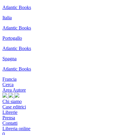
Atlantic Books
Italia
Atlantic Books
Portogallo
Atlantic Books
Spagna
Atlantic Books
Francia
Cerca
Area Autore
Chi siamo
Case editrici
Librerie
Prensa
Contatti
Libreria online
0