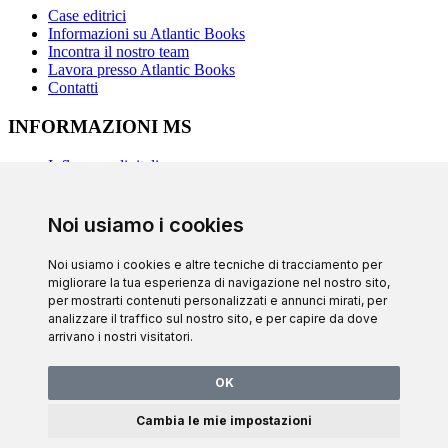
Case editrici
Informazioni su Atlantic Books
Incontra il nostro team
Lavora presso Atlantic Books
Contatti
INFORMAZIONI MS
Influencer digitali
Ufficio Stampa
Domande frequenti
Sostenibilità
Noi usiamo i cookies
Atlantic Books © 2024. Tutti i diritti riservati.
Noi usiamo i cookies e altre tecniche di tracciamento per
Sviluppo
Netgócio ®
migliorare la tua esperienza di navigazione nel nostro sito,
Politica sulla riservatezza
per mostrarti contenuti personalizzati e annunci mirati, per
RAL e RLL
analizzare il traffico sul nostro sito, e per capire da dove
Preferenze sui cookie
arrivano i nostri visitatori.
×
Utilizziamo cookie propri e di terze parti per offrirti un esperienza e
un servizio migliori.
OK
Per sapere quali cookie utilizziamo e come disattivarli, leggi la
politica sui cookie. Ignorando o chiudendo questo messaggio, e
Cambia le mie impostazioni
salvo che tu non abbia disattivato i cookie, accetti il loro utilizzo su