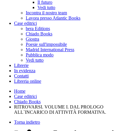
Il futuro
Vedi tutto
Incontra il nostro team
Lavora presso Atlantic Books
Case editrici
bera Editions
Chiado Books
Giostra
Poesie sull'impossibile
Madrid International Press
Pubblica modo
Vedi tutto
Librerie
In evidenza
Contatti
Libreria online
Home
Case editrici
Chiado Books
RITROVARSI. VOLUME I. DAL PROLOGO
ALL`INCARICO DI ATTIVITÀ FORMATIVA.
Torna indietro